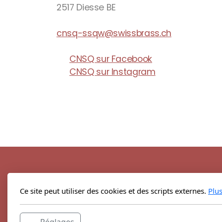
2517 Diesse BE
cnsq-ssqw@swissbrass.ch
CNSQ sur Facebook
CNSQ sur Instagram
Association Suisse de Brass Band
Rue des Cordiers 2
Ce site peut utiliser des cookies et des scripts externes.
Plu
1635 La Tour-de-Trême